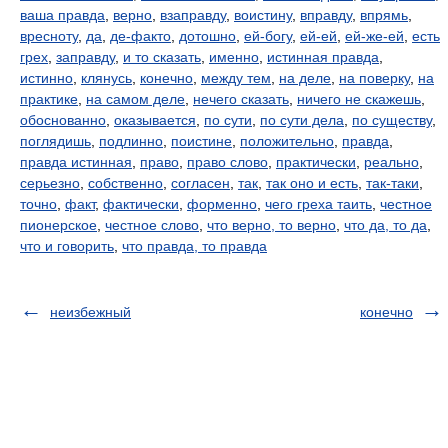
ваша правда
,
верно
,
взаправду
,
воистину
,
вправду
,
впрямь
,
вресноту
,
да
,
де-факто
,
дотошно
,
ей-богу
,
ей-ей
,
ей-же-ей
,
есть
грех
,
заправду
,
и то сказать
,
именно
,
истинная правда
,
истинно
,
клянусь
,
конечно
,
между тем
,
на деле
,
на поверку
,
на
практике
,
на самом деле
,
нечего сказать
,
ничего не скажешь
,
обоснованно
,
оказывается
,
по сути
,
по сути дела
,
по существу
,
поглядишь
,
подлинно
,
поистине
,
положительно
,
правда
,
правда истинная
,
право
,
право слово
,
практически
,
реально
,
серьезно
,
собственно
,
согласен
,
так
,
так оно и есть
,
так-таки
,
точно
,
факт
,
фактически
,
форменно
,
чего греха таить
,
честное
пионерское
,
честное слово
,
что верно, то верно
,
что да, то да
,
что и говорить
,
что правда, то правда
неизбежный
конечно