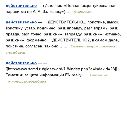
действительно
— (Источник: «Полная акцентуированная
парадигма по А. А. Зализняку») …
Формы слов
действительно
— ДЕЙСТВИТЕЛЬНО1, поистине, высок.
воистину, устар. подлинно, разг. вправду, разг. впрямь, разг.
правда, разг. точно, разг. сниж. заправду, разг. сниж. истинно,
разг. сниж. форменно ДЕЙСТВИТЕЛЬНО2, в самом деле,
поистине, согласен, так оно… …
Словарь-тезаурус синонимов
русской речи
действительно
— —
[[http://www.rfcmd.ru/glossword/1.8/index.php?a=index d=23]]
Тематики защита информации EN really …
Справочник
технического переводчика