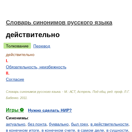
Словарь синонимов русского языка
действительно
Толкование
Перевод
действительно
I.
Обязательность, неизбежность
II.
Согласие
Словарь синонимов русского языка. - М.: АСТ, Астрель
.
Под общ. ред. проф. Л.Г.
Бабенко
.
2011
.
Игры ⚽
Нужно сделать НИР?
Синонимы
:
актуально
,
без понта
,
буквально
,
был грех
,
в действительности
,
в конечном итоге
,
в конечном счете
,
в самом деле
,
в сущности
,